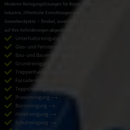
Moderne Reinigungslösungen für Büros, Praxen,
Industrie, öffentliche Einrichtungen und
Gewerbeobjekte – flexibel, zuverlässig und individuell
auf Ihre Anforderungen abgestimmt.
Unterhaltsreinigung ⟶
Glas- und Fensterreinigung ⟶
Bau- und Bauendreinigung ⟶
Grundreinigung ⟶
Treppenhausreinigung ⟶
Fassadenreinigung ⟶
Teppichreinigung ⟶
Praxisreinigung ⟶
Büroreinigung ⟶
Hotelreinigung ⟶
Schulreinigung ⟶