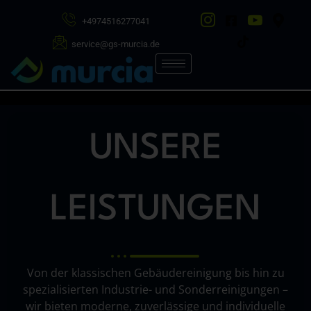
BERATUNG
/
+4974516277041
TERMIN
service@gs-murcia.de
Vereinbaren Sie jetzt einen
unverbindlichen Beratungstermin mit
unserem Team. Gemeinsam analysieren
wir Ihre Anforderungen und entwickeln
UNSERE
passende Reinigungs- und
Servicelösungen für Ihr Unternehmen.
LEISTUNGEN
Jetzt Termin anfragen
Von der klassischen Gebäudereinigung bis hin zu
spezialisierten Industrie- und Sonderreinigungen –
wir bieten moderne, zuverlässige und individuelle