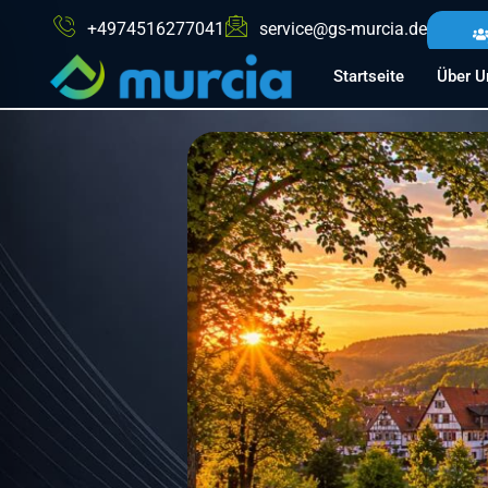
+4974516277041
service@gs-murcia.de
Startseite
Über U