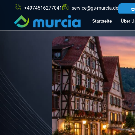
+4974516277041
service@gs-murcia.de
Startseite
Über U