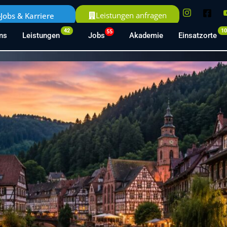
Leistungen anfragen
Jobs & Karriere
42
1
55
ns
Leistungen
Jobs
Akademie
Einsatzorte