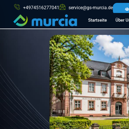
+4974516277041
service@gs-murcia.de
Startseite
Über U