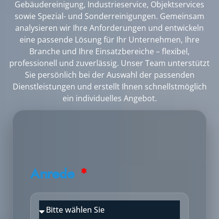
Gebäudereinigung, Industrieservice, Objektservices
sowie Spezial- und Sonderreinigungen. Gemeinsam
analysieren wir Ihre Anforderungen und entwickeln
eine passende Lösung für Ihr Unternehmen, Ihre
Branche und Ihre Einsatzbereiche – flexibel,
professionell und zuverlässig. Unser Team unterstützt
Sie persönlich bei der Auswahl der passenden
Dienstleistungen und erstellt Ihnen schnellstmöglich
ein individuelles Angebot.
Anrede