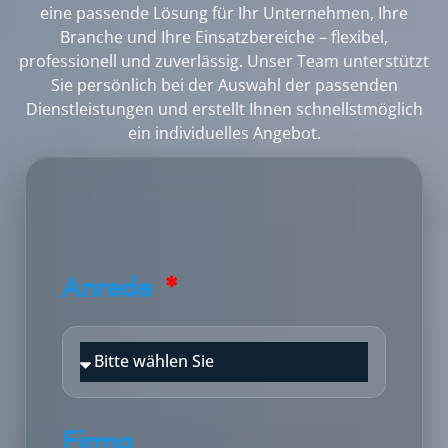
eine passende Lösung für Ihr Unternehmen, Ihre
Branche und Ihre Einsatzbereiche – flexibel,
professionell und zuverlässig. Unser Team unterstützt
Sie persönlich bei der Auswahl der passenden
Dienstleistungen und erstellt Ihnen schnellstmöglich
ein individuelles Angebot.
Anrede
Firma