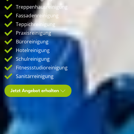
Treppenhausreinigung
Fassadenreinigung
Teppichreinigung
Praxisreinigung
Büroreinigung
Hotelreinigung
Schulreinigung
Fitnessstudioreinigung
Sanitärreinigung
Jetzt Angebot erhalten