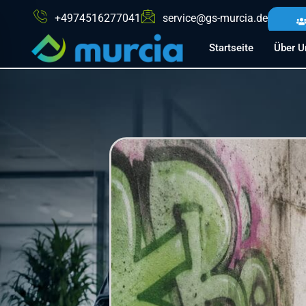
+4974516277041
service@gs-murcia.de
Startseite
Über U