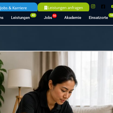
Leistungen anfragen
Jobs & Karriere
42
1
55
ns
Leistungen
Jobs
Akademie
Einsatzorte