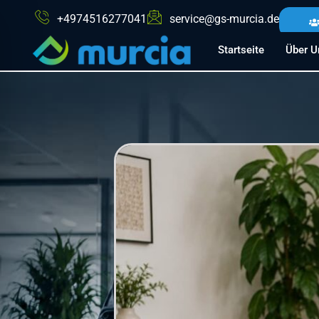
+4974516277041
service@gs-murcia.de
Startseite
Über U