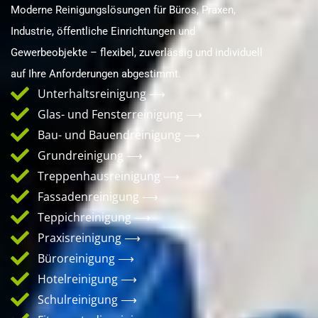
Moderne Reinigungslösungen für Büros, Praxen,
Industrie, öffentliche Einrichtungen und
Gewerbeobjekte – flexibel, zuverlässig und individuell
auf Ihre Anforderungen abgestimmt.
Unterhaltsreinigung ⟶
Glas- und Fensterreinigung ⟶
Bau- und Bauendreinigung ⟶
Grundreinigung ⟶
Treppenhausreinigung ⟶
Fassadenreinigung ⟶
Teppichreinigung ⟶
Praxisreinigung ⟶
Büroreinigung ⟶
Hotelreinigung ⟶
Schulreinigung ⟶