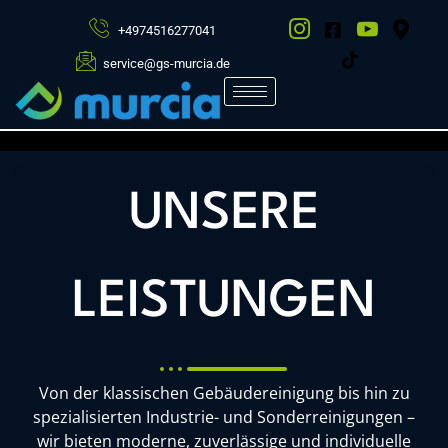
BERATUNG
/
+4974516277041
TERMIN
service@gs-murcia.de
Vereinbaren Sie jetzt einen
unverbindlichen Beratungstermin mit
unserem Team. Gemeinsam analysieren
wir Ihre Anforderungen und entwickeln
UNSERE
passende Reinigungs- und
Servicelösungen für Ihr Unternehmen.
LEISTUNGEN
Jetzt Termin anfragen
Von der klassischen Gebäudereinigung bis hin zu
spezialisierten Industrie- und Sonderreinigungen –
wir bieten moderne, zuverlässige und individuelle