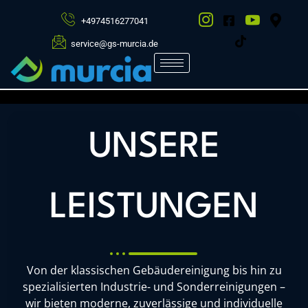
BERATUNG
/
+4974516277041
TERMIN
service@gs-murcia.de
Vereinbaren Sie jetzt einen
unverbindlichen Beratungstermin mit
unserem Team. Gemeinsam analysieren
wir Ihre Anforderungen und entwickeln
UNSERE
passende Reinigungs- und
Servicelösungen für Ihr Unternehmen.
LEISTUNGEN
Jetzt Termin anfragen
Von der klassischen Gebäudereinigung bis hin zu
spezialisierten Industrie- und Sonderreinigungen –
wir bieten moderne, zuverlässige und individuelle