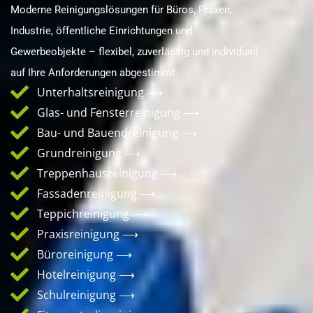
Moderne Reinigungslösungen für Büros, Praxen,
Industrie, öffentliche Einrichtungen und
Gewerbeobjekte – flexibel, zuverlässig und individuell
auf Ihre Anforderungen abgestimmt.
Unterhaltsreinigung ⟶
Glas- und Fensterreinigung ⟶
Bau- und Bauendreinigung ⟶
Grundreinigung ⟶
Treppenhausreinigung ⟶
Fassadenreinigung ⟶
Teppichreinigung ⟶
Praxisreinigung ⟶
Büroreinigung ⟶
Hotelreinigung ⟶
Schulreinigung ⟶