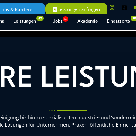
Leistungen anfragen
Jobs & Karriere
42
1
55
ns
Leistungen
Jobs
Akademie
Einsatzorte
chen Beratungstermin mit unserem
nforderungen und entwickeln
en für Ihr Unternehmen.
RE LEIST
nigung bis hin zu spezialisierten Industrie- und Sonderre
lle Lösungen für Unternehmen, Praxen, öffentliche Einric