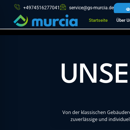
TERMIN
+4974516277041
service@gs-murcia.de
Startseite
Über U
Vereinbaren Sie jetzt einen unverbindli
Team. Gemeinsam analysieren wir Ihre A
passende Reinigungs- und Servicelösung
UNSE
Jetzt Termin anfragen
Von der klassischen Gebäuderei
zuverlässige und individue