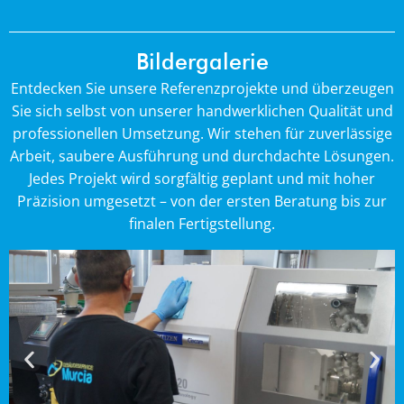
Bildergalerie
Entdecken Sie unsere Referenzprojekte und überzeugen
Sie sich selbst von unserer handwerklichen Qualität und
professionellen Umsetzung. Wir stehen für zuverlässige
Arbeit, saubere Ausführung und durchdachte Lösungen.
Jedes Projekt wird sorgfältig geplant und mit hoher
Präzision umgesetzt – von der ersten Beratung bis zur
finalen Fertigstellung.