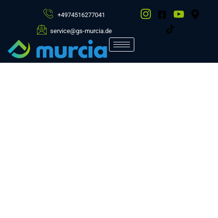
+4974516277041
service@gs-murcia.de
Gebäudereinigung in
Karlsruhe und
Umgebung
Die Gebäudeservice Murcia GmbH ist Ihr
professioneller Ansprechpartner für
Gebäudereinigung in Karlsruhe und Umgebung. Wir