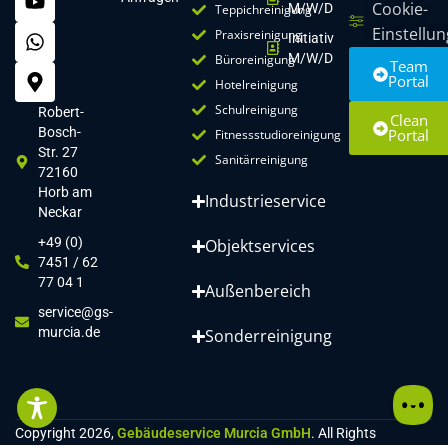
Cookie-
M/w/d
Teppichreinigung
Einstellu
Praxisreinigung
Initiativ
M/w/d
Büroreinigung
Team
Portal
Hotelreinigung
Schulreinigung
Robert-
Clean
Bosch-
Portal
Fitnessstudioreinigung
Str. 27
Sanitärreinigung
72160
Horb am
Industrieservice
Neckar
+49 (0)
Objektservices
7451 / 62
77 04 1
Außenbereich
service@gs-
murcia.de
Sonderreinigung
Copyright 2026,
Gebäudeservice Murcia GmbH
. All Rights