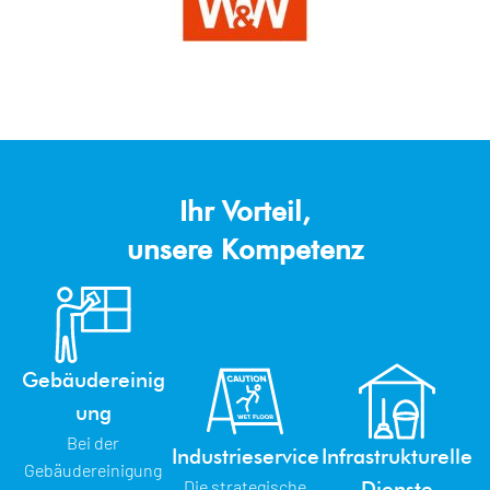
Ihr Vorteil,
unsere Kompetenz
Gebäudereinig
ung
Bei der
Industrieservice
Infrastrukturelle
Gebäudereinigung
Die strategische
Dienste