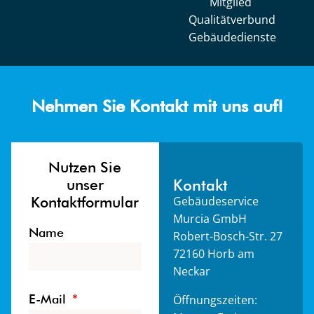
Mitglied
Qualitätverbund
Gebäudedienste
Nehmen Sie Kontakt mit uns auf!
Nutzen Sie
unser
Kontakt
Kontaktformular
Gebäudeservice
Murcia GmbH
Name
Robert-Bosch-Str. 27
72160 Horb am
Neckar
E-Mail
Öffnungszeiten: