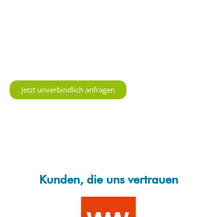
Ob Unterhaltsreinigung, Glas- und Fensterreinigung
oder spezialisierte Industriereinigung – die
Gebäudeservice Murcia GmbH steht in Karlsruhe für
Zuverlässigkeit, Flexibilität und professionelle
Reinigung auf höchstem Niveau.
Jetzt unverbindlich anfragen
Kunden, die uns vertrauen