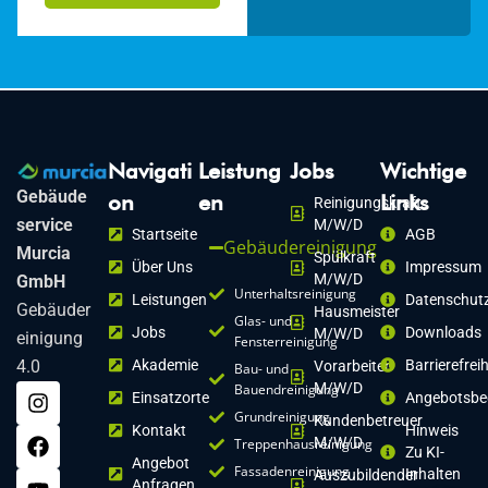
Navigati
Leistung
Jobs
Wichtige
Gebäude
on
en
Links
Reinigungskraft
service
M/w/d
Startseite
AGB
Gebäudereinigung
Murcia
Spülkraft
Über Uns
Impressum
M/w/d
GmbH
Unterhaltsreinigung
Leistungen
Datenschutz
Gebäuder
Hausmeister
Glas- und
Jobs
Downloads
M/w/d
einigung
Fensterreinigung
4.0
Akademie
Barrierefrei
Vorarbeiter
Bau- und
M/w/d
Bauendreinigung
Einsatzorte
Angebotsbe
Grundreinigung
Kundenbetreuer
Kontakt
Hinweis
M/w/d
Treppenhausreinigung
Zu KI-
Angebot
Fassadenreinigung
Inhalten
Auszubildender
Anfragen