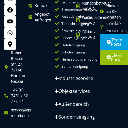
Grundreinigung
Kundenbetreuer
Kontakt
Hinweis
M/w/d
Treppenhausreinigung
Zu KI-
Angebot
Fassadenreinigung
Inhalten
Auszubildender
Anfragen
Cookie-
M/w/d
Teppichreinigung
Einstellu
Praxisreinigung
Initiativ
M/w/d
Büroreinigung
Team
Portal
Hotelreinigung
Schulreinigung
Robert-
Clean
Bosch-
Portal
Fitnessstudioreinigung
Str. 27
Sanitärreinigung
72160
Horb am
Industrieservice
Neckar
+49 (0)
Objektservices
7451 / 62
77 04 1
Außenbereich
service@gs-
murcia.de
Sonderreinigung