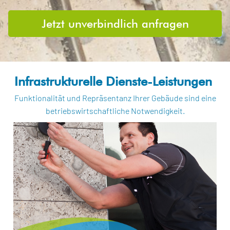
Jetzt unverbindlich anfragen
Infrastrukturelle Dienste-Leistungen ​
Funktionalität und Repräsentanz Ihrer Gebäude sind eine
betriebswirtschaftliche Notwendigkeit.
Hausmeisterservice
Der Wert Ihrer Immobilie bleibt länger stabil, wenn das
Gebäude professionell in Ordnung gehalten wird. Die
Grundlagen dafür sind Sauberkeit, Sicherheit und
funktionsfähige technische Einrichtungen.