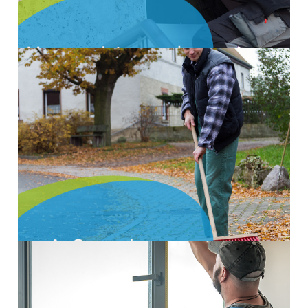
mehr Infos
Außenanlagen
Auch die Außenanlagen und die Grünanlagen müssen
regelmäßig gepflegt werden. Wir übernehmen auf
Wunsch die Pflege und Wartung der kompletten
Grünfläche für Sie.
mehr Infos
Schließdienste
In wechselnden Abständen führen unsere Fachkräfte