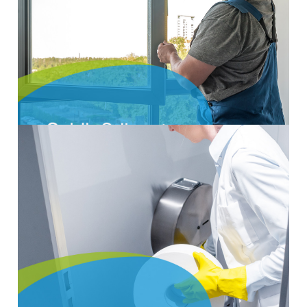
Kontrollen Ihres Objektes durch. Zu den von uns
durchgeführten Maßnahmen gehören, die Kontrolle
der Fenster, Türen und Tore.
mehr Infos
Waschraumhygiene
Sauberkeit im Betrieb ist die Voraussetzung für ein
angenehmes Arbeiten und das Wohlbefinden Ihrer
Mitarbeiter. Unser Service versorgt Sie mit allen
notwendigen Artikeln für die Hygiene.
mehr Infos