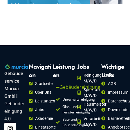
Navigati
Leistung
Jobs
Wichtige
Gebäude
on
en
Links
Reinigungskraft
service
M/w/d
Startseite
AGB
Gebäudereinigung
Murcia
Spülkraft
Über Uns
Impressum
M/w/d
GmbH
Unterhaltsreinigung
Leistungen
Datenschutz
Gebäuder
Hausmeister
Glas- und
Jobs
Downloads
M/w/d
einigung
Fensterreinigung
4.0
Akademie
Barrierefrei
Vorarbeiter
Bau- und
M/w/d
Bauendreinigung
Einsatzorte
Angebotsbe