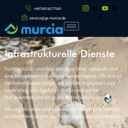
+4974516277041
service@gs-murcia.de
Infrastrukturelle Dienste
Funktionalität und Repräsentanz Ihrer Gebäude sind
eine betriebswirtschaftliche Notwendigkeit. Oft sind es
die vielen kleinen Dinge, die perfekt organisiert und
zuverlässig durchgeführt, die Grundlage für
Zufriedenheit und ein gutes Betriebsklima sind.
Wir organisieren und überwachen Ihnen eine Vielzahl
an Dienstleistungen, die Ihnen genau das garantieren.