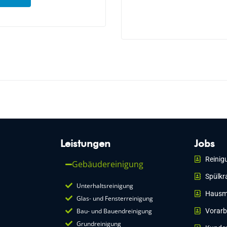
Leistungen
Jobs
Reinig
Gebäudereinigung
Spülkr
Unterhaltsreinigung
Hausm
Glas- und Fensterreinigung
Bau- und Bauendreinigung
Vorarb
Grundreinigung