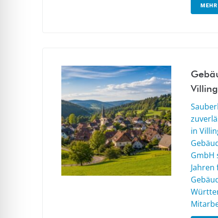
MEHR
Gebäu
Villin
Sauberk
zuverl
in Vill
Gebäud
GmbH s
Jahren 
Gebäud
Württe
Mitarbe