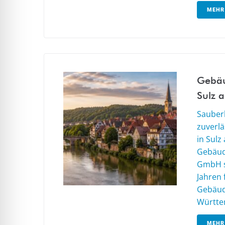
MEHR
Gebäu
Sulz 
Sauberk
zuverl
in Sulz
Gebäud
GmbH s
Jahren
Gebäud
Württem
MEHR