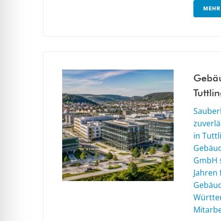
MEHR
Gebäu
Tuttli
Sauberk
zuverl
in Tutt
Gebäud
GmbH s
Jahren
Gebäud
Württe
Mitarbe