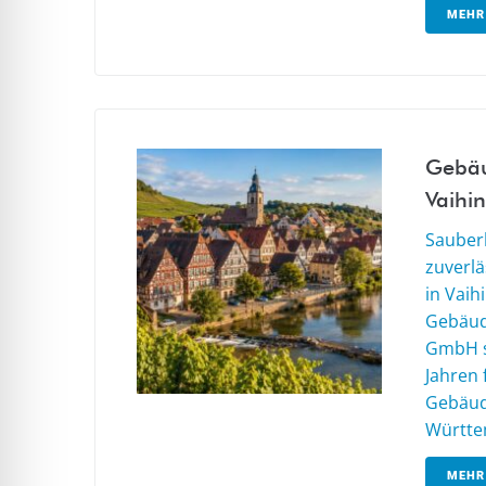
MEHR
Gebäu
Vaihi
Sauberk
zuverl
in Vaih
Gebäud
GmbH s
Jahren
Gebäud
Württem
MEHR