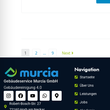
1
2
…
9
Next
Navigation
Startseite
Gebäudeservice Murcia GmbH
Über Uns
Gebäudereinigung 4.0
Leistungen
Jobs
Robert-Bosch-Str. 27
72160 Horb am Neckar