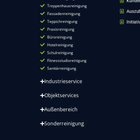
Kunde
Treppenhausreinigung
Auszu
Fassadenreinigung
Teppichreinigung
Initia
Praxisreinigung
Büroreinigung
Hotelreinigung
Schulreinigung
Fitnessstudioreinigung
Sanitärreinigung
Industrieservice
Objektservices
Außenbereich
Sonderreinigung