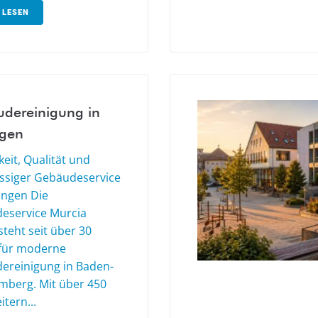
 LESEN
dereinigung in
ngen
eit, Qualität und
ässiger Gebäudeservice
lingen Die
eservice Murcia
teht seit über 30
 für moderne
ereinigung in Baden-
mberg. Mit über 450
itern...