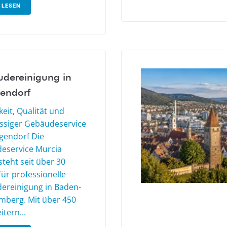
 LESEN
dereinigung in
gendorf
eit, Qualität und
ässiger Gebäudeservice
ingendorf Die
eservice Murcia
teht seit über 30
für professionelle
ereinigung in Baden-
mberg. Mit über 450
itern...