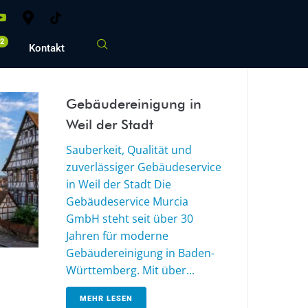
02
Kontakt
Gebäudereinigung in
Weil der Stadt
Sauberkeit, Qualität und
zuverlässiger Gebäudeservice
in Weil der Stadt Die
Gebäudeservice Murcia
GmbH steht seit über 30
Jahren für moderne
Gebäudereinigung in Baden-
Württemberg. Mit über...
MEHR LESEN