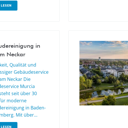
 LESEN
dereinigung in
am Neckar
eit, Qualität und
ässiger Gebäudeservice
 am Neckar Die
eservice Murcia
teht seit über 30
 für moderne
ereinigung in Baden-
berg. Mit über...
 LESEN