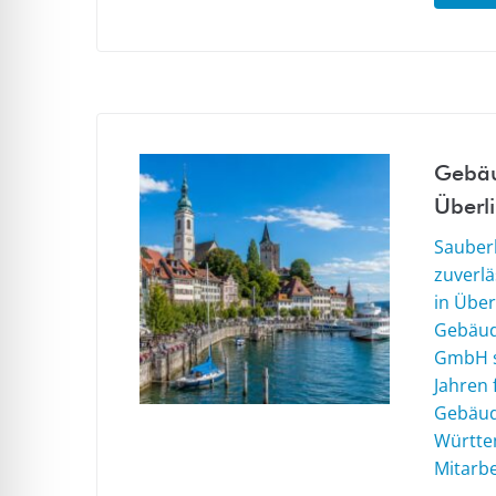
Gebäu
Überl
Sauberk
zuverl
in Über
Gebäud
GmbH s
Jahren 
Gebäud
Württe
Mitarbe