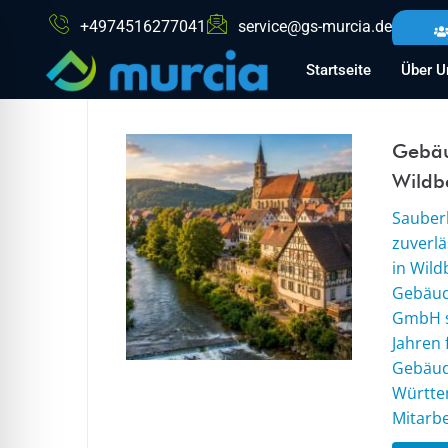
+4974516277041
service@gs-murcia.de
Startseite
Über U
Gebäu
Wildb
Sauberk
zuverl
in Wild
Gebäud
GmbH s
Jahren 
Gebäud
Württe
Mitarbe