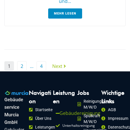
und...
MEHR LESEN
1
2
…
4
Next
Navigati
Leistung
Jobs
Wichtige
Gebäude
on
en
Links
Reinigungskraft
service
M/w/d
Startseite
AGB
Gebäudereinigung
Murcia
Spülkraft
Über Uns
Impressum
M/w/d
GmbH
Unterhaltsreinigung
Leistungen
Datenschutz
Gebäuder