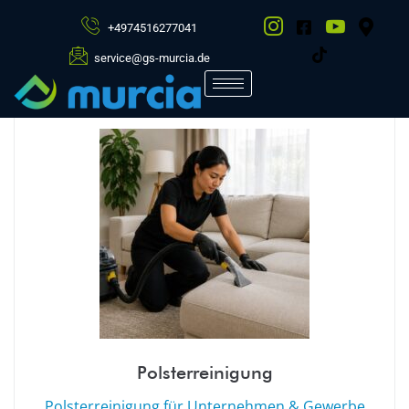
+4974516277041
Archiv:
Leistungen
service@gs-murcia.de
Polsterreinigung
Polsterreinigung für Unternehmen & Gewerbe