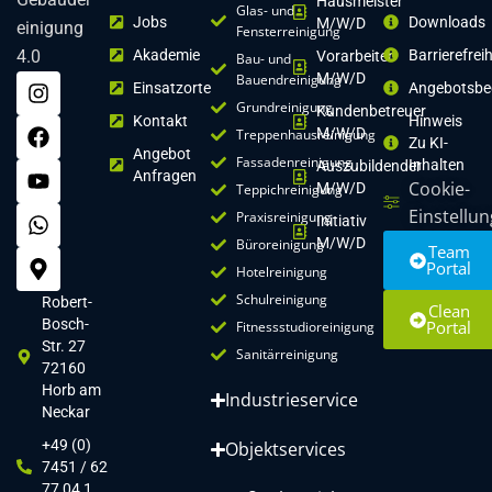
Hausmeister
Glas- und
Jobs
Downloads
M/w/d
einigung
Fensterreinigung
4.0
Akademie
Barrierefrei
Vorarbeiter
Bau- und
M/w/d
Bauendreinigung
Einsatzorte
Angebotsbe
Grundreinigung
Kundenbetreuer
Kontakt
Hinweis
M/w/d
Treppenhausreinigung
Zu KI-
Angebot
Fassadenreinigung
Inhalten
Auszubildender
Anfragen
Cookie-
M/w/d
Teppichreinigung
Einstellu
Praxisreinigung
Initiativ
M/w/d
Büroreinigung
Team
Portal
Hotelreinigung
Schulreinigung
Robert-
Clean
Bosch-
Portal
Fitnessstudioreinigung
Str. 27
Sanitärreinigung
72160
Horb am
Industrieservice
Neckar
+49 (0)
Objektservices
7451 / 62
77 04 1