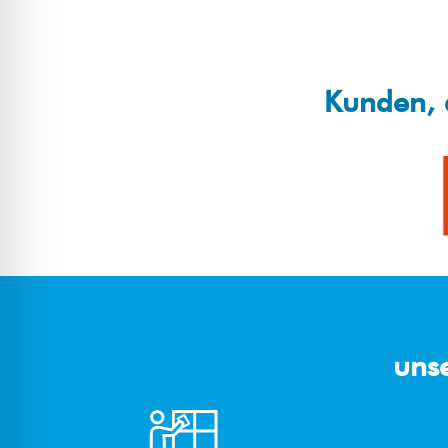
Kunden, 
uns
Unte
rhalts
Masc