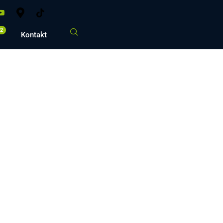
02
Kontakt
nd
nd Umgebung.