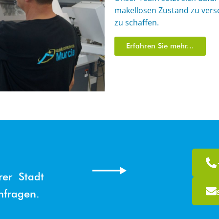
makellosen Zustand zu ver
zu schaffen.
Erfahren Sie mehr...
rer Stadt
hfragen.