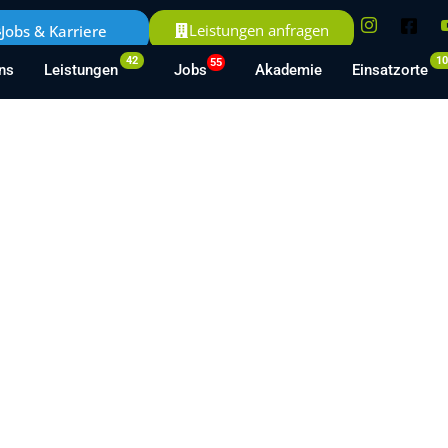
Leistungen anfragen
Jobs & Karriere
42
1
55
ns
Leistungen
Jobs
Akademie
Einsatzorte
 in Reutlingen u
tner für professionelle Gebäudereinigung in Reutlingen u