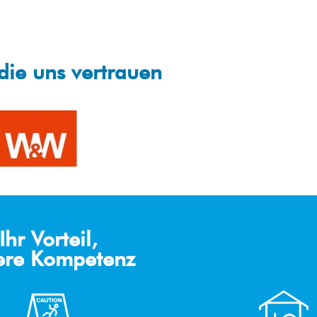
die uns vertrauen
Haus
Ihr Vorteil,
meist
ere Kompetenz
erser
Sch
vice
eß
Auße
ens
nanl
Halle
Küch
Der
Reinr
agen
nrein
enrei
Wert