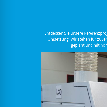
Entdecken Sie unsere Referenzproj
Umsetzung. Wir stehen für zuver
geplant und mit hoh