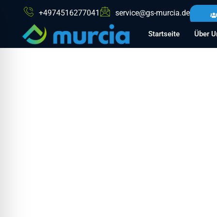
+4974516277041
service@gs-murcia.de
Startseite
Über U
Gebäudereinigung
Umgebung
Die Gebäudeservice Murcia GmbH ist Ihr zuverlässiger Par